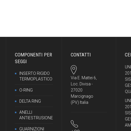
COMPONENTI PER
CONTATTI
CE
SEGGI
UNI
20
INSERTO RIGIDO
Via E. Mattei 6,
TERMOPLASTICO
SI
Loc. Divisa -
GE
O-RING
27020
QU
Marcignago
UNI
DELTA RING
(PV) Italia
20
ANELLI
SI
ANTIESTRUSIONE
GE
AM
GUARNIZIONI