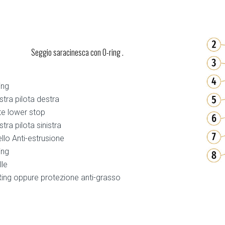
Seggio saracinesca con O-ring .
ing
stra pilota destra
e lower stop
stra pilota sinistra
llo Anti-estrusione
ing
le
ing oppure protezione anti-grasso