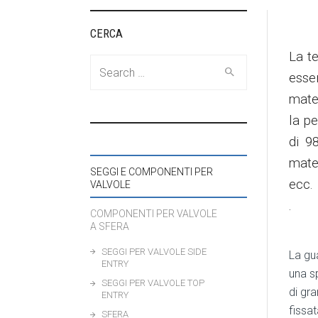
CERCA
La t
Search
esse
for:
mate
la pe
di 9
mate
SEGGI E COMPONENTI PER
ecc.
VALVOLE
.
COMPONENTI PER VALVOLE
A SFERA
SEGGI PER VALVOLE SIDE
La gu
ENTRY
una s
SEGGI PER VALVOLE TOP
di gr
ENTRY
fissat
SFERA