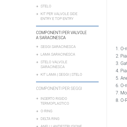
STELO
KIT PER VALVOLE SIDE
ENTRY E TOP ENTRY
COMPONENTI PER VALVOLE
A SARACINESCA
SEGGI SARACINESCA
O-r
LAMA SARACINESCA
Pia
STELO VALVOLE
Gat
SARACINESCA
Pia
KIT LAMA | SEGGI | STELO
Ane
O-r
COMPONENTI PER SEGGI
Mol
INSERTO RIGIDO
O-R
TERMOPLASTICO
O-RING
DELTA RING
ANELLI ANTIESTRUSIONE