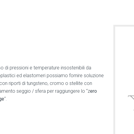
o di pressioni e temperature insostenibili da
plastici ed elastomeri possiamo fornire soluzione
on riporti di tungsteno, cromo o stellite con
amento seggio / sfera per raggiungere lo “z
ero
ge
“.