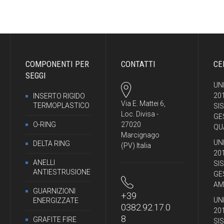
COMPONENTI PER
CONTATTI
CE
SEGGI
UNI
20
INSERTO RIGIDO
Via E. Mattei 6,
TERMOPLASTICO
SI
Loc. Divisa -
GE
O-RING
27020
QU
Marcignago
UNI
DELTA RING
(PV) Italia
20
ANELLI
SI
ANTIESTRUSIONE
GE
AM
GUARNIZIONI
+39
UNI
ENERGIZZATE
0382.92.17.0
20
8
GRAFITE FIRE
SI