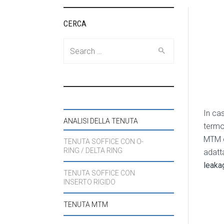
CERCA
Search
for:
In cas
ANALISI DELLA TENUTA
termo
MTM c
TENUTA SOFFICE CON O-
RING / DELTA RING
adatt
leaka
TENUTA SOFFICE CON
INSERTO RIGIDO
TENUTA MTM