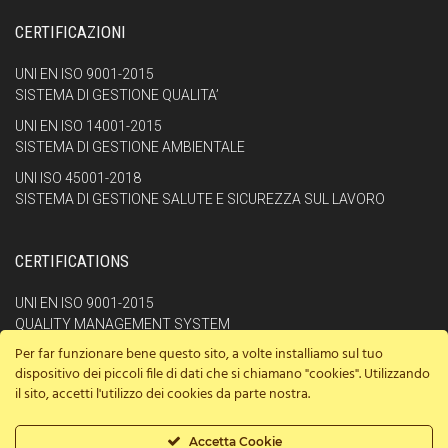
CERTIFICAZIONI
UNI EN ISO 9001-2015
SISTEMA DI GESTIONE QUALITA’
UNI EN ISO 14001-2015
SISTEMA DI GESTIONE AMBIENTALE
UNI ISO 45001-2018
SISTEMA DI GESTIONE SALUTE E SICUREZZA SUL LAVORO
CERTIFICATIONS
UNI EN ISO 9001-2015
QUALITY MANAGEMENT SYSTEM
Per far funzionare bene questo sito, a volte installiamo sul tuo
UNI ISO 45001-2018
dispositivo dei piccoli file di dati che si chiamano "cookies". Utilizzando
OCCUPATIONAL HEALTHAND SAFETY MANAGEMENT SYSTEM
il sito, accetti l'utilizzo dei cookies da parte nostra.
UNI EN ISO 14001-2015
ENVIRONMENTAL MANAGEMENT SYSTEM
Accetta Cookie