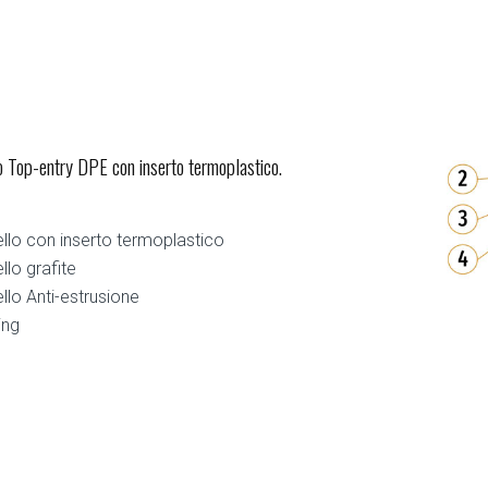
 Top-entry DPE con inserto termoplastico.
llo con inserto termoplastico
llo grafite
llo Anti-estrusione
ing