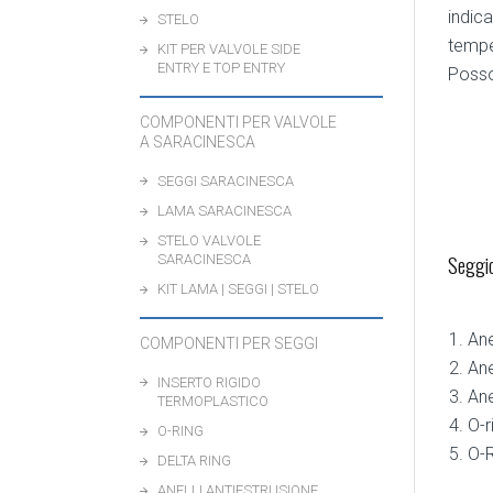
indic
STELO
tempe
KIT PER VALVOLE SIDE
ENTRY E TOP ENTRY
Posso
COMPONENTI PER VALVOLE
A SARACINESCA
SEGGI SARACINESCA
LAMA SARACINESCA
STELO VALVOLE
Seggio
SARACINESCA
KIT LAMA | SEGGI | STELO
Ane
COMPONENTI PER SEGGI
Ane
INSERTO RIGIDO
Ane
TERMOPLASTICO
O-r
O-RING
O-R
DELTA RING
ANELLI ANTIESTRUSIONE