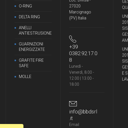
Loc. Divisa -
GE
O-RING
27020
QU
Marcignago
UNI
DELTA RING
(PV) Italia
20
ANELLI
SI
ANTIESTRUSIONE
GE
AM
GUARNIZIONI
+39
UNI
ENERGIZZATE
0382.92.17.0
20
8
GRAFITE FIRE
SI
SAFE
Lunedì -
GE
Venerdì, 8.00 -
E 
MOLLE
12.00 | 13.00 -
LA
18.00
info@bbdsrl
.it
Email