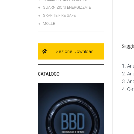
GUARNIZIONI ENERGIZZATE
GRAFITE FIRE SAFE
MOLLE
Seggio
Sezione Download
Ane
Ane
CATALOGO
Ane
O-r