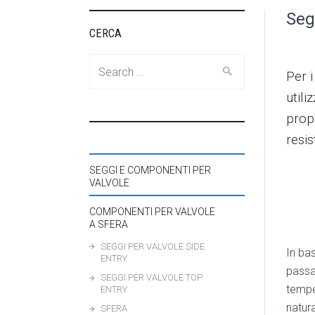
Seg
CERCA
Search
Per 
for:
utili
prop
resis
SEGGI E COMPONENTI PER
VALVOLE
COMPONENTI PER VALVOLE
A SFERA
SEGGI PER VALVOLE SIDE
In bas
ENTRY
passag
SEGGI PER VALVOLE TOP
tempe
ENTRY
natur
SFERA