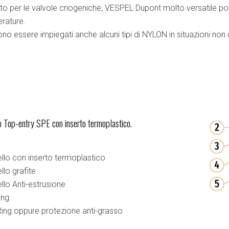
ato per le valvole criogeniche, VESPEL Dupont molto versatile po
rature.
no essere impiegati anche alcuni tipi di NYLON in situazioni non c
 Top-entry SPE con inserto termoplastico.
llo con inserto termoplastico
llo grafite
llo Anti-estrusione
ing
ing oppure protezione anti-grasso