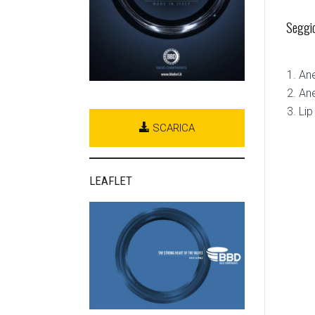
Seggio
Ane
Ane
Lip
SCARICA
LEAFLET