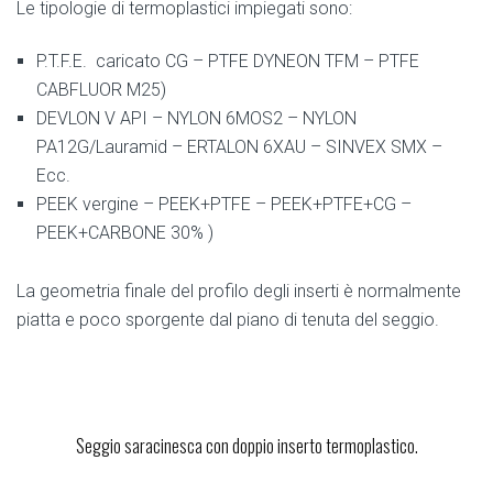
Le tipologie di termoplastici impiegati sono:
P.T.F.E. caricato CG – PTFE DYNEON TFM – PTFE
CABFLUOR M25)
DEVLON V API – NYLON 6MOS2 – NYLON
PA12G/Lauramid – ERTALON 6XAU – SINVEX SMX –
Ecc.
PEEK vergine – PEEK+PTFE – PEEK+PTFE+CG –
PEEK+CARBONE 30% )
La geometria finale del profilo degli inserti è normalmente
piatta e poco sporgente dal piano di tenuta del seggio.
Seggio saracinesca con doppio inserto termoplastico.